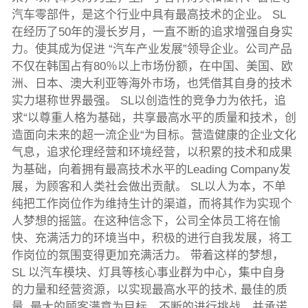
汽车零部件，是这个行业中具有最高技术的企业。 SL
在经历了50年的漫长岁月，一直不断的追求增强自身实
力。使其成为促进 “汽车产业发展”领导企业。公司产品
不仅在韩国占有80％以上市场份额，在中国、美国、欧
洲、日本、澳大利亚等海外市场，也凭借其自身的技术
实力堪称世界最强。 SL以创造性的竞争力为依托，追
求“以尊重人格为基础，共享最高水平的质量和技术，创
造面向未来的超一流企业“为目标。营造健康的企业文化
气息，追求伦理经营和环境经营，以积累的技术和成果
为基础，向着拥有最高技术水平的Leading Company发
展，为顾客和人类社会做出贡献。 SL以人为本，不单
纯把工作岗位作为维持生计的渠道，而将其作为实现个
人梦想的摇篮。在这种信念下，公司全体员工将在愉
快、充满活力的环境当中，积极的进行自我发展，将工
作岗位的氛围变得更加充满活力。 带着这样的梦想，
SL 以汽车模块、灯具等核心事业群为中心，集中自身
的力量和经营资源，以实现最高水平的技术, 最佳的质
量, 最大的顾客满意为目标，不断的进行挑战，并承诺