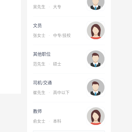
吴先生
·
大专
文员
张女士
·
中专/技校
其他职位
范先生
·
硕士
司机/交通
崔先生
·
高中以下
教师
俞女士
·
本科