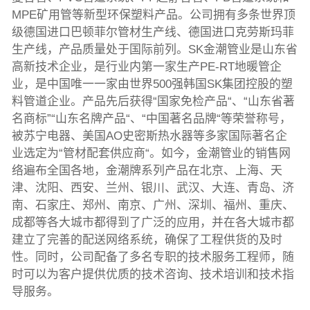
MPE矿用管等新型环保塑料产品。公司拥有多条世界顶
级德国进口巴顿菲尔管材生产线、德国进口克劳斯玛菲
生产线，产品质量处于国际前列。SK金潮管业是山东省
高新技术企业，是行业内第一家生产PE-RT地暖管企
业，是中国唯一一家由世界500强韩国SK集团控股的塑
料管道企业。产品先后获得“国家免检产品“、“山东省著
名商标”“山东名牌产品“、“中国著名品牌“等荣誉称号，
被苏宁电器、美国AO史密斯热水器等多家国际著名企
业选定为“管材配套供应商“。如今，金潮管业的销售网
络遍布全国各地，金潮牌系列产品在北京、上海、天
津、沈阳、西安、兰州、银川、武汉、大连、青岛、济
南、石家庄、郑州、南京、广州、深圳、福州、重庆、
成都等各大城市都得到了广泛的应用，并在各大城市都
建立了完善的配送网络系统，确保了工程供货的及时
性。同时，公司配备了多名专职的技术服务工程师，随
时可以为客户提供优质的技术咨询、技术培训和技术指
导服务。