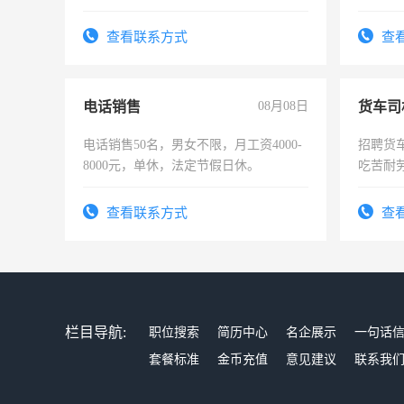
好。薪资：4500-7000元，标准八人间住
宿，免费发放劳保用品，两班倒，每月
查看联系方式
查
25号准时发放工资，工作时间10小时
电话销售
08月08日
货车司
电话销售50名，男女不限，月工资4000-
招聘货
8000元，单休，法定节假日休。
吃苦耐劳
查看联系方式
查
栏目导航:
职位搜索
简历中心
名企展示
一句话
套餐标准
金币充值
意见建议
联系我