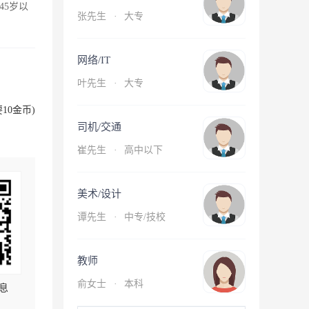
45岁以
张先生
·
大专
网络/IT
叶先生
·
大专
10金币)
司机/交通
崔先生
·
高中以下
美术/设计
谭先生
·
中专/技校
教师
俞女士
·
本科
息