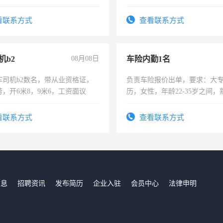
上进心，有工作经验者优先！
看联系方式
查看联系方式
机b2
08月08日
车险内勤1名
车司机b2数名，带从业资格证，
负责车险报价出单，要求：大
，开6米8，9米6，工资面议
历，女性，年龄22-35岁之间
操作，工作态度认真，具有团
试用期1-3个月，转正后交纳五
看联系方式
查看联系方式
信息
招聘资讯
发布简历
企业入驻
会员中心
法律申明
们