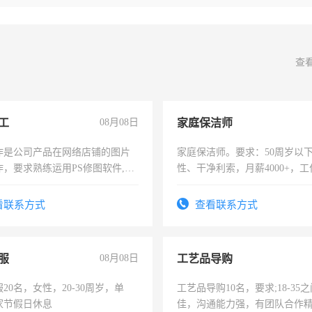
查
工
08月08日
家庭保洁师
作是公司产品在网络店铺的图片
家庭保洁师。要求：50周岁以
作，要求熟练运用PS修图软件,工
性、干净利索，月薪4000+，
每天8小时，待遇优厚。
时间灵活，不需坐班，适合宝
太太等。
看联系方式
查看联系方式
服
08月08日
工艺品导购
20名，女性，20-30周岁，单
工艺品导购10名，要求;18-35
家节假日休息
佳，沟通能力强，有团队合作