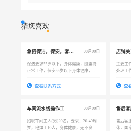
猜您喜欢
急招保洁，保安，客服，工程
08月08日
店铺美
保洁要求55岁以下，身体健康，能坚持
主要工
正常工作，保安55岁以下身体健康，有
处理工
责任心形象端庄，遵纪守法，无犯罪记
作时间
录，客服要求45岁以下高中以上文化，
查看联系方式
查
懂电脑工作认真，性格开朗有良好沟通
能力，工程，懂水电维修。
车间流水线操作工
08月08日
售后客
招聘车间工人(男)20名，要求：20-40周
售后客服
岁，电焊工10人，身体健康，无不良嗜
休，国