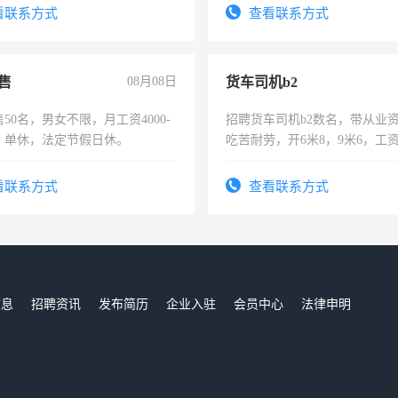
费发放劳保用品，两班倒，每月
看联系方式
查看联系方式
时发放工资，工作时间10小时
售
08月08日
货车司机b2
50名，男女不限，月工资4000-
招聘货车司机b2数名，带从业
元，单休，法定节假日休。
吃苦耐劳，开6米8，9米6，工
看联系方式
查看联系方式
信息
招聘资讯
发布简历
企业入驻
会员中心
法律申明
们