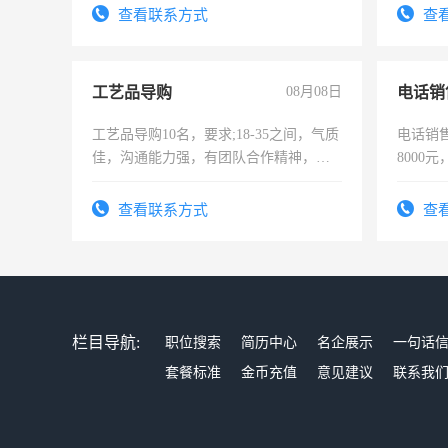
太太等。
宿，免
查看联系方式
查
25号准
工艺品导购
08月08日
电话销
工艺品导购10名，要求;18-35之间，气质
电话销售
佳，沟通能力强，有团队合作精神，有
8000
上进心，有工作经验者优先！
查看联系方式
查
栏目导航:
职位搜索
简历中心
名企展示
一句话
套餐标准
金币充值
意见建议
联系我