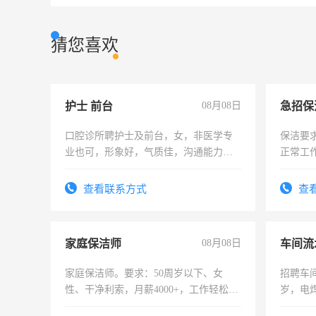
猜您喜欢
护士 前台
08月08日
口腔诊所聘护士及前台，女，非医学专
保洁要
业也可，形象好，气质佳，沟通能力
正常工
强。面试，周日休息。
责任心
录，客
查看联系方式
查
懂电脑
能力，
家庭保洁师
08月08日
车间流
家庭保洁师。要求：50周岁以下、女
招聘车间
性、干净利索，月薪4000+，工作轻松，
岁，电
时间灵活，不需坐班，适合宝妈、全职
好。薪资