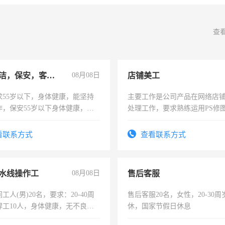
查
急招保洁，保安，客服，工程
08月08日
店铺美工
求55岁以下，身体健康，能坚持
主要工作是公司产品在网络店
作，保安55岁以下身体健康，有
处理工作，要求熟练运用PS修图
形象端庄，遵纪守法，无犯罪记
作时间每天8小时，待遇优厚。
服要求45岁以下高中以上文化，
看联系方式
查看联系方式
工作认真，性格开朗有良好沟通
工程，懂水电维修。
水线操作工
08月08日
售后客服
工人(男)20名，要求：20-40周
售后客服20名，女性，20-30
焊工10人，身体健康，无不良嗜
休，国家节假日休息
：4500-7000元，标准八人间住