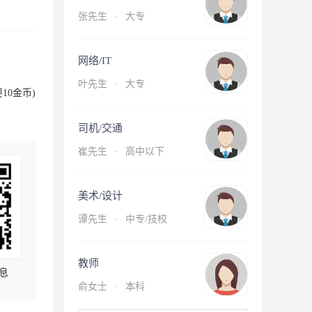
张先生
·
大专
网络/IT
叶先生
·
大专
10金币)
司机/交通
崔先生
·
高中以下
美术/设计
谭先生
·
中专/技校
教师
息
俞女士
·
本科